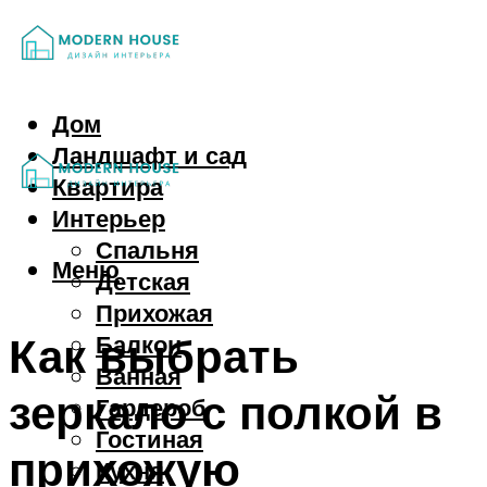
Дом
Ландшафт и сад
Квартира
Интерьер
Спальня
Меню
Детская
Прихожая
Как выбрать
Балкон
Ванная
зеркало с полкой в
Гардероб
Гостиная
прихожую
Кухня