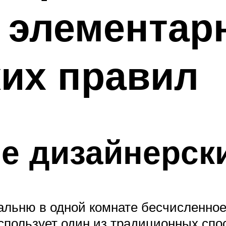
5 элемента
их правил
е дизайнерск
альню в одной комнате бесчисленно
использует один из традиционных спо