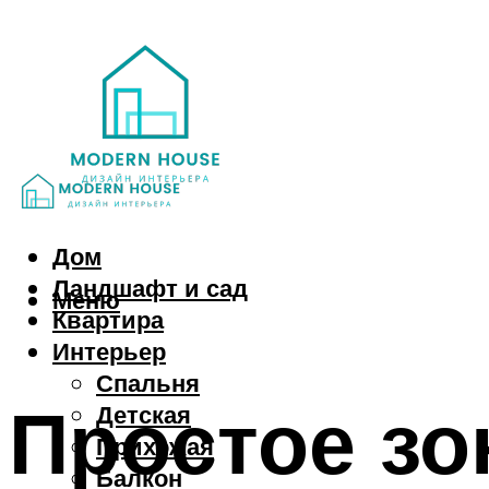
Дом
Ландшафт и сад
Меню
Квартира
Интерьер
Спальня
Простое зо
Детская
Прихожая
Балкон