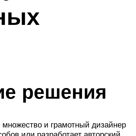
рных
ие решения
е множество и грамотный дизайнер
собов или разработает авторский