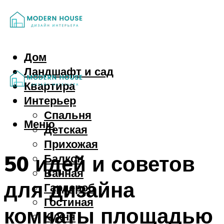
Дом
Ландшафт и сад
Квартира
Интерьер
Спальня
Меню
Детская
Прихожая
50 идей и советов
Балкон
Ванная
для дизайна
Гардероб
Гостиная
комнаты площадью
Кухня