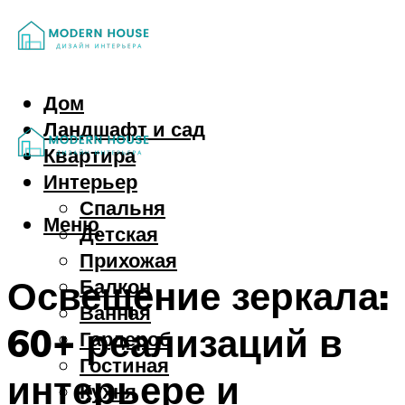
Дом
Ландшафт и сад
Квартира
Интерьер
Спальня
Меню
Детская
Прихожая
Освещение зеркала:
Балкон
Ванная
60+ реализаций в
Гардероб
Гостиная
интерьере и
Кухня