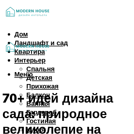
Дом
Ландшафт и сад
Квартира
Интерьер
Спальня
Меню
Детская
Прихожая
70+ идей дизайна
Балкон
Ванная
сада: природное
Гардероб
Гостиная
великолепие на
Кухня