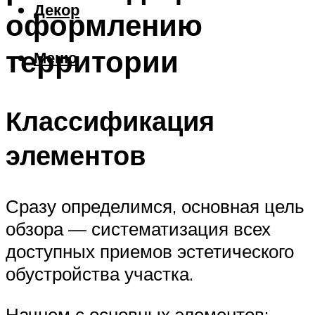
Декор
оформлению
территории
Меню
Классификация
элементов
Сразу определимся, основная цель
обзора — систематизация всех
доступных приемов эстетического
обустройства участка.
Начнем с основных элементов: