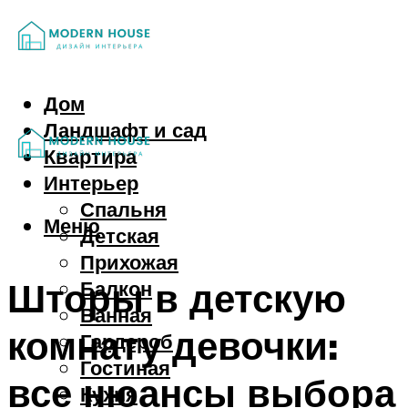
Дом
Ландшафт и сад
Квартира
Интерьер
Спальня
Меню
Детская
Прихожая
Шторы в детскую
Балкон
Ванная
комнату девочки:
Гардероб
Гостиная
все нюансы выбора
Кухня