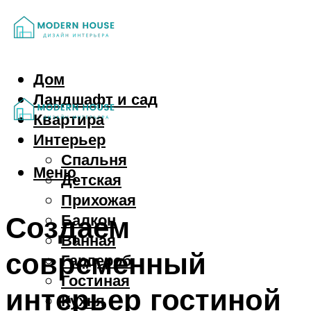
Дом
Ландшафт и сад
Квартира
Интерьер
Спальня
Меню
Детская
Прихожая
Создаем
Балкон
Ванная
современный
Гардероб
Гостиная
интерьер гостиной
Кухня