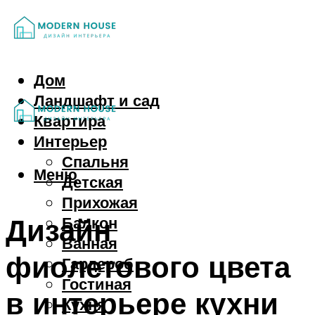
Дом
Ландшафт и сад
Квартира
Интерьер
Спальня
Меню
Детская
Прихожая
Дизайн
Балкон
Ванная
фиолетового цвета
Гардероб
Гостиная
в интерьере кухни
Кухня