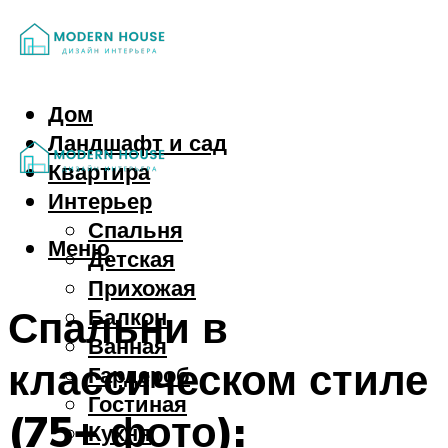
Дом
Ландшафт и сад
Квартира
Интерьер
Спальня
Меню
Детская
Прихожая
Спальни в
Балкон
Ванная
классическом стиле
Гардероб
Гостиная
(75+ фото):
Кухня