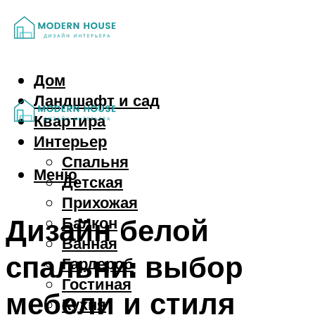
Дом
Ландшафт и сад
Квартира
Интерьер
Спальня
Меню
Детская
Прихожая
Дизайн белой
Балкон
Ванная
спальни: выбор
Гардероб
Гостиная
мебели и стиля
Кухня