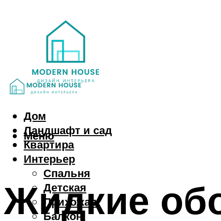
Дом
Ландшафт и сад
Меню
Квартира
Интерьер
Спальня
Жидкие обо
Детская
Прихожая
Балкон