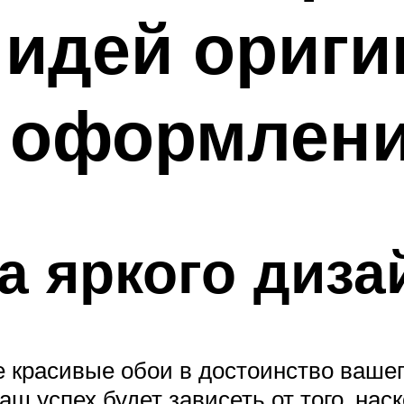
идей ориги
 оформлени
 яркого диза
е красивые обои в достоинство вашег
аш успех будет зависеть от того, на