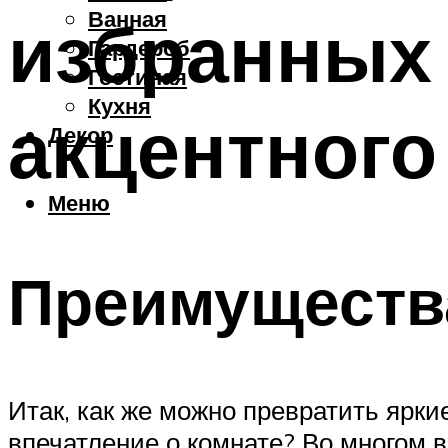
Ванная
избранных 
Гардероб
Гостиная
Кухня
акцентного
Декор
Меню
Преимущества
Итак, как же можно превратить ярки
впечатление о комнате? Во многом в