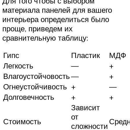
Для того чтобы с выбором
материала панелей для вашего
интерьера определиться было
проще, приведем их
сравнительную таблицу:
Гипс
Пластик
МДФ
Легкость
—
+
Влагоустойчовость
—
+
Огнеустойчивость
+
—
Долговечность
+
+
Зависит
от
Стоимость
Сред
сложности