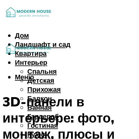
Дом
Ландшафт и сад
Квартира
Интерьер
Спальня
Меню
Детская
Прихожая
3D-панели в
Балкон
Ванная
интерьере: фото,
Гардероб
Гостиная
монтаж, плюсы и
Кухня