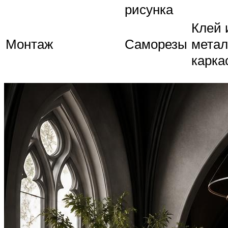
рисунка
Клей 
Монтаж
Саморезы
метал
карка