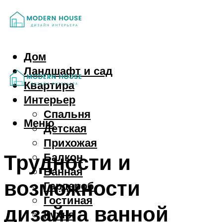
Дом
Ландшафт и сад
Квартира
Интерьер
Спальня
Меню
Детская
Прихожая
Трудности и
Балкон
Ванная
возможности
Гардероб
Гостиная
дизайна ванной
Кухня