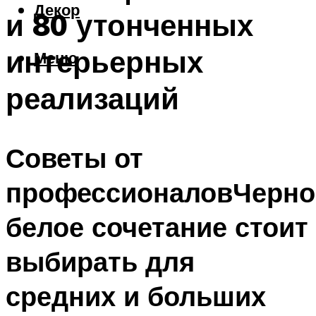
Декор
и 80 утонченных
интерьерных
Меню
реализаций
Советы от
профессионаловЧерно
белое сочетание стоит
выбирать для
средних и больших