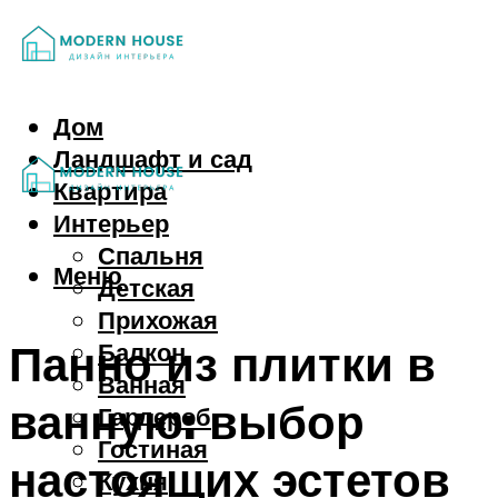
Дом
Ландшафт и сад
Квартира
Интерьер
Спальня
Меню
Детская
Прихожая
Панно из плитки в
Балкон
Ванная
ванную: выбор
Гардероб
Гостиная
настоящих эстетов
Кухня