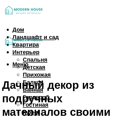
Дом
Ландшафт и сад
Квартира
Интерьер
Спальня
Меню
Детская
Прихожая
Дачный декор из
Балкон
Ванная
подручных
Гардероб
Гостиная
материалов своими
Кухня