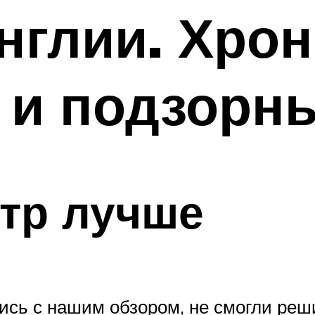
нглии. Хро
 и подзорн
тр лучше
ись с нашим обзором, не смогли реш