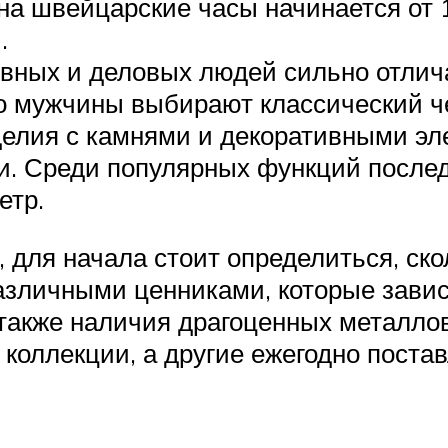
а швейцарские часы начинается от 1
.
ивных и деловых людей сильно отлич
о мужчины выбирают классический 
делия с камнями и декоративными эл
. Среди популярных функций последн
етр.
, для начала стоит определиться, скол
зличными ценниками, которые завися
 также наличия драгоценных металло
коллекции, а другие ежегодно поста