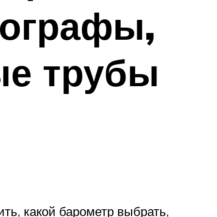
нографы,
ые трубы
ить, какой барометр выбрать,