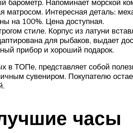
й барометр. Напоминает морской ком
я матросом. Интересная деталь: мех
ны на 100%. Цена доступная.
рогом стиле. Корпус из латуни вста
адаптирована для рыбаков, выдает до
чный прибор и хороший подарок.
х в ТОПе, представляет собой полез
тличным сувениром. Покупателю оста
й.
 лучшие часы