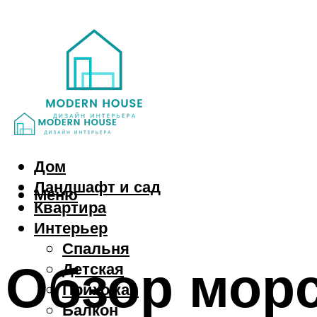
Дом
Ландшафт и сад
Меню
Квартира
Интерьер
Спальня
Обзор морс
Детская
Прихожая
Балкон