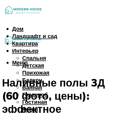
Дом
Ландшафт и сад
Квартира
Интерьер
Спальня
Меню
Детская
Прихожая
Наливные полы 3Д
Балкон
Ванная
(60 фото, цены):
Гардероб
Гостиная
эффектное
Кухня