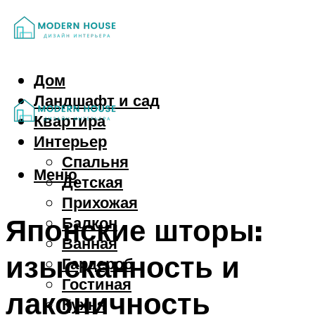
Дом
Ландшафт и сад
Квартира
Интерьер
Спальня
Меню
Детская
Прихожая
Японские шторы:
Балкон
Ванная
изысканность и
Гардероб
Гостиная
лаконичность
Кухня