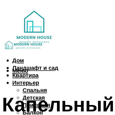
Дом
Ландшафт и сад
Меню
Квартира
Интерьер
Спальня
Капельный 
Детская
Прихожая
Балкон