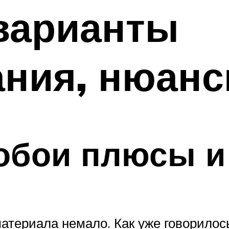
 варианты
ания, нюан
обои плюсы и
материала немало. Как уже говорилос