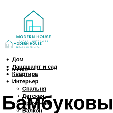
Дом
Ландшафт и сад
Меню
Квартира
Интерьер
Спальня
Бамбуковы
Детская
Прихожая
Балкон