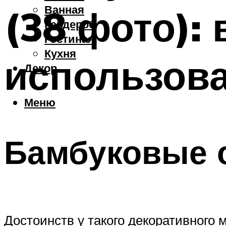
Ванная
(38 фото):
Гардероб
Гостиная
Кухня
использов
Декор
Меню
Бамбуковые 
Достоинств у такого декоративного 