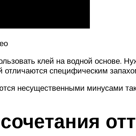
ео
льзовать клей на водной основе. Ну
ый отличаются специфическим запахо
ются несущественными минусами так
сочетания от