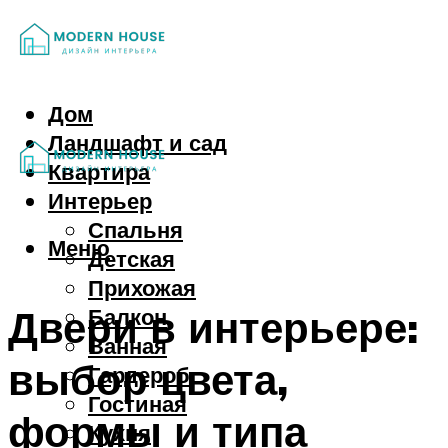
Дом
Ландшафт и сад
Квартира
Интерьер
Спальня
Меню
Детская
Прихожая
Двери в интерьере:
Балкон
Ванная
выбор цвета,
Гардероб
Гостиная
формы и типа
Кухня