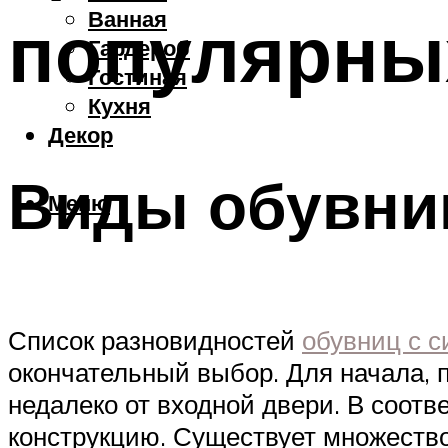
Ванная
популярны
Гардероб
Гостиная
Кухня
Декор
Виды обувни
Меню
Список разновидностей
обувниц с 
окончательный выбор. Для начала, 
недалеко от входной двери. В соот
конструкцию. Существует множество