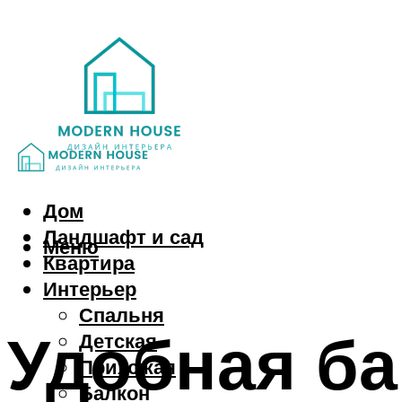
Дом
Ландшафт и сад
Меню
Квартира
Интерьер
Спальня
Удобная ба
Детская
Прихожая
Балкон