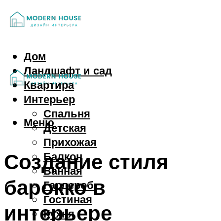
Дом
Ландшафт и сад
Квартира
Интерьер
Спальня
Меню
Детская
Прихожая
Создание стиля
Балкон
Ванная
барокко в
Гардероб
Гостиная
интерьере
Кухня