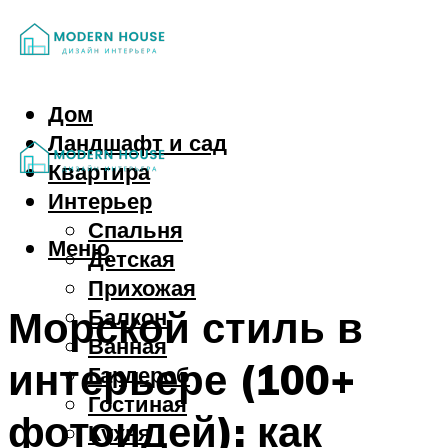
Дом
Ландшафт и сад
Квартира
Интерьер
Спальня
Меню
Детская
Прихожая
Морской стиль в
Балкон
Ванная
интерьере (100+
Гардероб
Гостиная
фотоидей): как
Кухня