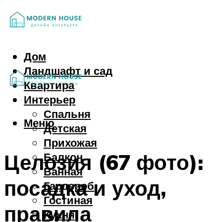
Дом
Ландшафт и сад
Квартира
Интерьер
Спальня
Меню
Детская
Прихожая
Целозия (67 фото):
Балкон
Ванная
посадка и уход,
Гардероб
Гостиная
правила
Кухня