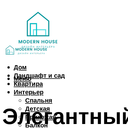
Дом
Ландшафт и сад
Меню
Квартира
Интерьер
Спальня
Элегантный
Детская
Прихожая
Балкон