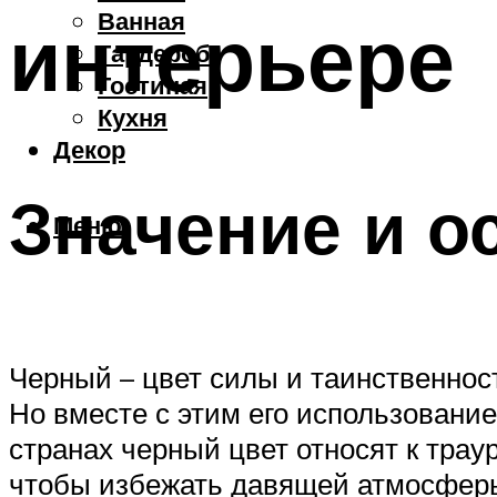
Ванная
интерьере
Гардероб
Гостиная
Кухня
Декор
Значение и о
Меню
Черный – цвет силы и таинственно
Но вместе с этим его использовани
странах черный цвет относят к трау
чтобы избежать давящей атмосфер