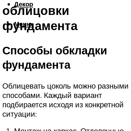
Декор
облицовки
фундамента
Меню
Способы обкладки
фундамента
Облицевать цоколь можно разными
способами. Каждый вариант
подбирается исходя из конкретной
ситуации:
Монтаж на каркас. Отделочные