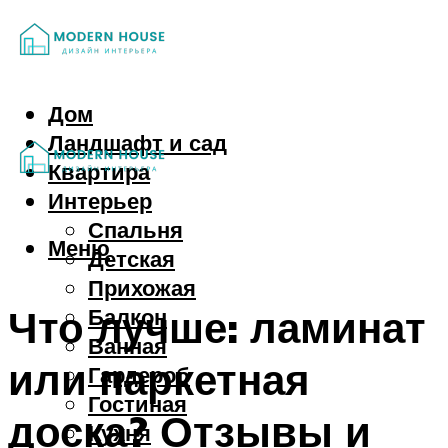
Дом
Ландшафт и сад
Квартира
Интерьер
Спальня
Меню
Детская
Прихожая
Что лучше: ламинат
Балкон
Ванная
или паркетная
Гардероб
Гостиная
доска? Отзывы и
Кухня