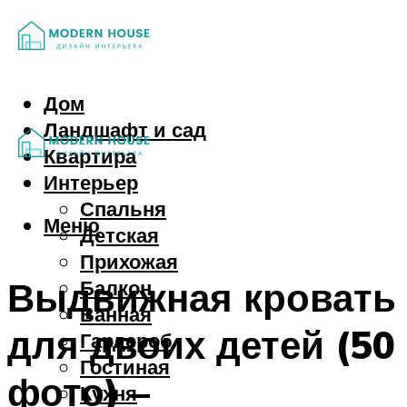
Дом
Ландшафт и сад
Квартира
Интерьер
Спальня
Меню
Детская
Прихожая
Выдвижная кровать
Балкон
Ванная
для двоих детей (50
Гардероб
Гостиная
фото) –
Кухня