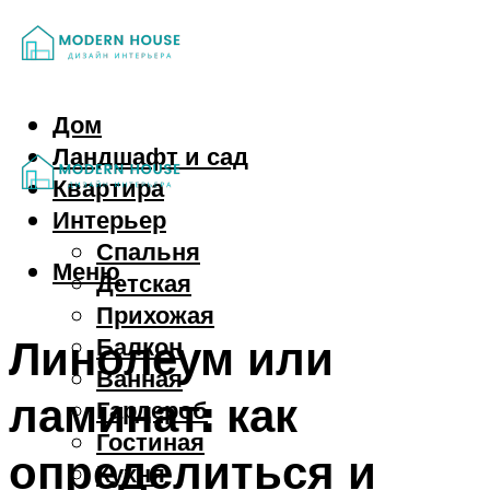
Дом
Ландшафт и сад
Квартира
Интерьер
Спальня
Меню
Детская
Прихожая
Линолеум или
Балкон
Ванная
ламинат: как
Гардероб
Гостиная
определиться и
Кухня