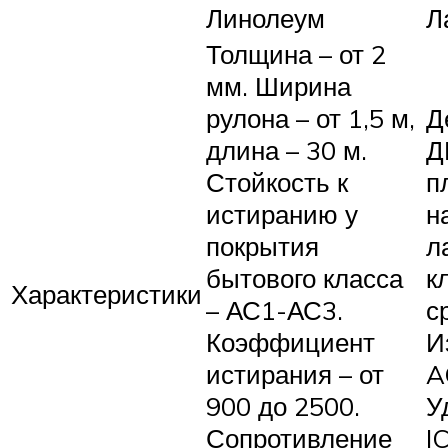
Линолеум
Л
Толщина – от 2
мм. Ширина
рулона – от 1,5 м,
Д
длина – 30 м.
Д
Стойкость к
п
истиранию у
н
покрытия
л
бытового класса
к
Характеристики
– АС1-АС3.
с
Коэффициент
И
истирания – от
A
900 до 2500.
У
Сопротивление
I