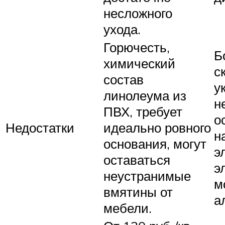
несложного
ухода.
Горючесть,
Б
химический
с
состав
у
линолеума из
н
ПВХ, требует
о
Недостатки
идеально ровного
н
основания, могут
э
оставаться
э
неустранимые
м
вмятины от
а
мебели.