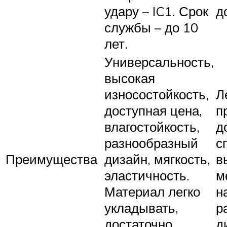
удару – IC1. Срок
д
службы – до 10
лет.
Универсальность,
высокая
износостойкость,
Л
доступная цена,
п
влагостойкость,
д
разнообразный
с
Преимущества
дизайн, мягкость,
в
эластичность.
м
Материал легко
н
укладывать,
р
достаточно
д