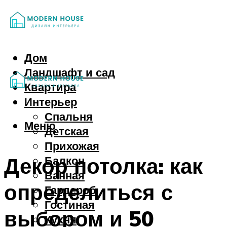
Дом
Ландшафт и сад
Квартира
Интерьер
Спальня
Меню
Детская
Прихожая
Декор потолка: как
Балкон
Ванная
определиться с
Гардероб
Гостиная
выбором и 50
Кухня