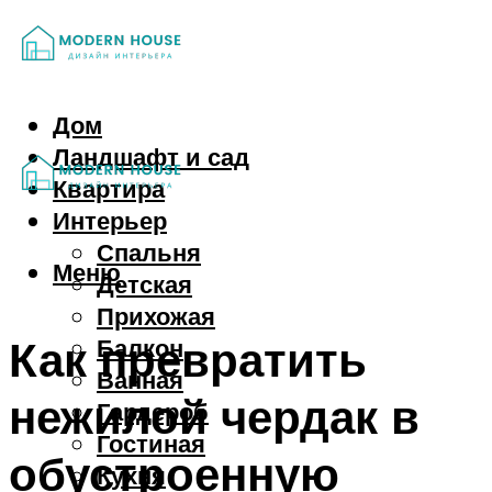
Дом
Ландшафт и сад
Квартира
Интерьер
Спальня
Меню
Детская
Прихожая
Как превратить
Балкон
Ванная
нежилой чердак в
Гардероб
Гостиная
обустроенную
Кухня