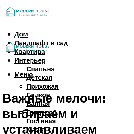
Дом
Ландшафт и сад
Квартира
Интерьер
Спальня
Меню
Детская
Прихожая
Важные мелочи:
Балкон
Ванная
выбираем и
Гардероб
Гостиная
устанавливаем
Кухня