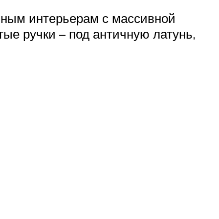
нным интерьерам с массивной
тые ручки – под античную латунь,