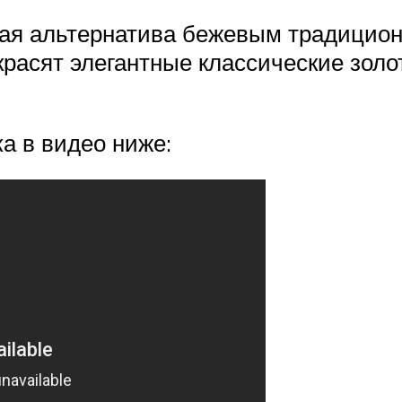
чная альтернатива бежевым традицио
расят элегантные классические золо
ка в видео ниже: