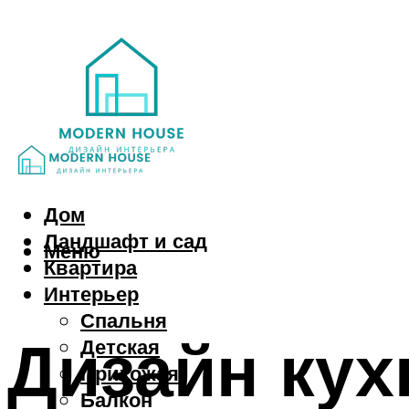
Дом
Ландшафт и сад
Меню
Квартира
Интерьер
Спальня
Дизайн кух
Детская
Прихожая
Балкон