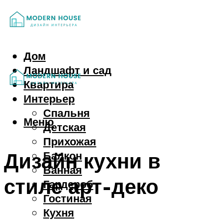
Дом
Ландшафт и сад
Квартира
Интерьер
Спальня
Меню
Детская
Прихожая
Дизайн кухни в
Балкон
Ванная
стиле арт-деко
Гардероб
Гостиная
Кухня