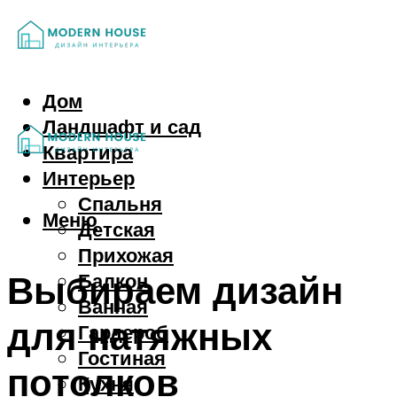
Дом
Ландшафт и сад
Квартира
Интерьер
Спальня
Меню
Детская
Прихожая
Выбираем дизайн
Балкон
Ванная
для натяжных
Гардероб
Гостиная
потолков
Кухня