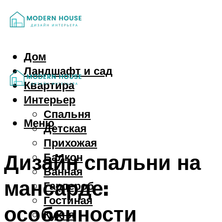
Дом
Ландшафт и сад
Квартира
Интерьер
Спальня
Меню
Детская
Прихожая
Дизайн спальни на
Балкон
Ванная
мансарде:
Гардероб
Гостиная
особенности
Кухня