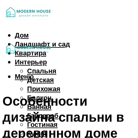
Дом
Ландшафт и сад
Квартира
Интерьер
Спальня
Меню
Детская
Прихожая
Особенности
Балкон
Ванная
дизайна спальни в
Гардероб
Гостиная
деревянном доме
Кухня