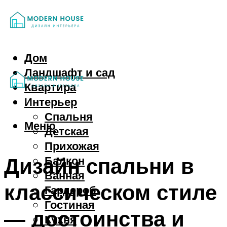
Дом
Ландшафт и сад
Квартира
Интерьер
Спальня
Меню
Детская
Прихожая
Дизайн спальни в
Балкон
Ванная
классическом стиле
Гардероб
Гостиная
— достоинства и
Кухня