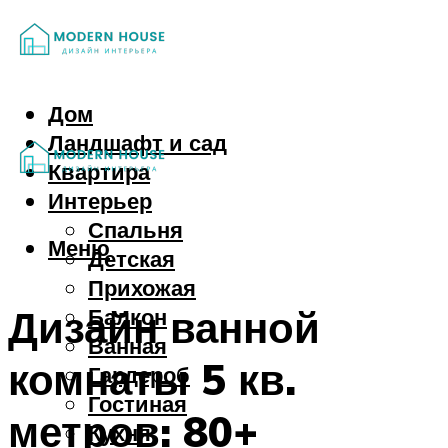
Дом
Ландшафт и сад
Квартира
Интерьер
Спальня
Меню
Детская
Прихожая
Дизайн ванной
Балкон
Ванная
комнаты 5 кв.
Гардероб
Гостиная
метров: 80+
Кухня