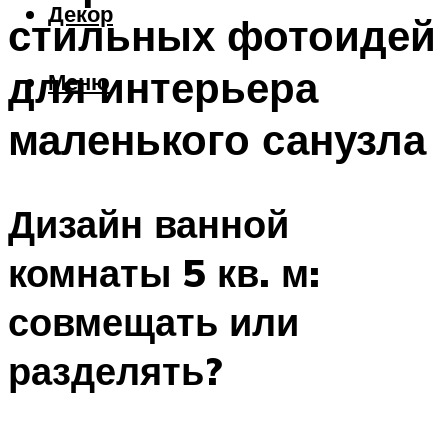
Декор
стильных фотоидей
для интерьера
Меню
маленького санузла
Дизайн ванной
комнаты 5 кв. м:
совмещать или
разделять?