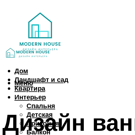
Дом
Ландшафт и сад
Меню
Квартира
Интерьер
Спальня
Дизайн ван
Детская
Прихожая
Балкон