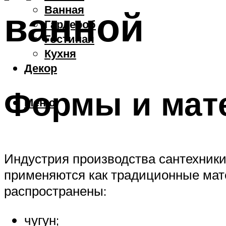
Ванная
ванной
Гардероб
Гостиная
Кухня
Декор
Формы и мат
Меню
Индустрия производства сантехники
применяются как традиционные мат
распространены:
чугун;