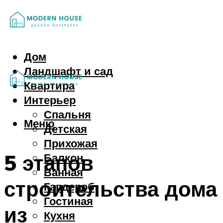
Дом
Ландшафт и сад
Квартира
Интерьер
Спальня
Меню
Детская
Прихожая
5 этапов
Балкон
Ванная
строительства дома
Гардероб
Гостиная
из
Кухня