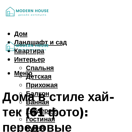
Дом
Ландшафт и сад
Квартира
Интерьер
Спальня
Меню
Детская
Прихожая
Дома в стиле хай-
Балкон
Ванная
тек (61 фото):
Гардероб
Гостиная
передовые
Кухня