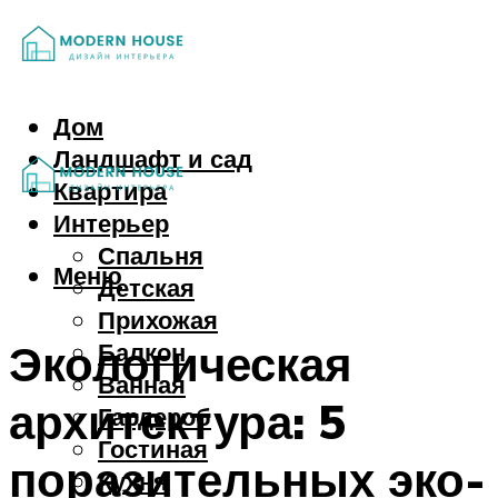
Дом
Ландшафт и сад
Квартира
Интерьер
Спальня
Меню
Детская
Прихожая
Экологическая
Балкон
Ванная
архитектура: 5
Гардероб
Гостиная
поразительных эко-
Кухня