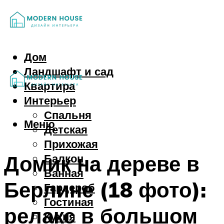
Дом
Ландшафт и сад
Квартира
Интерьер
Спальня
Меню
Детская
Прихожая
Домик на дереве в
Балкон
Ванная
Берлине (18 фото):
Гардероб
Гостиная
релакс в большом
Кухня