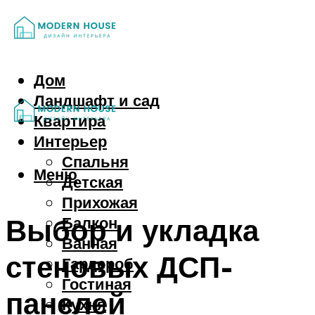
Дом
Ландшафт и сад
Квартира
Интерьер
Спальня
Меню
Детская
Прихожая
Выбор и укладка
Балкон
Ванная
стеновых ДСП-
Гардероб
Гостиная
панелей
Кухня