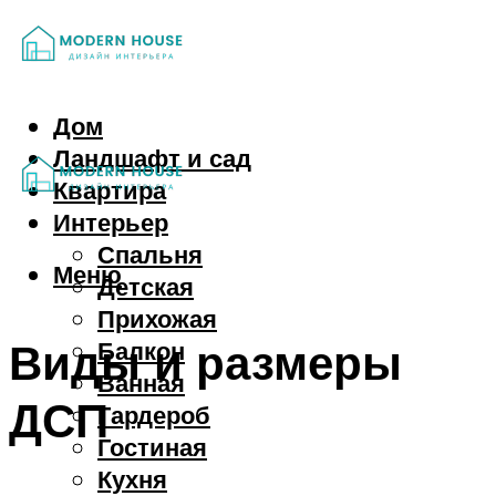
Дом
Ландшафт и сад
Квартира
Интерьер
Спальня
Меню
Детская
Прихожая
Виды и размеры
Балкон
Ванная
ДСП
Гардероб
Гостиная
Кухня