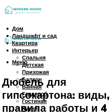
Дом
Ландшафт и сад
Квартира
Интерьер
Спальня
Меню
Детская
Прихожая
Дюбель для
Балкон
Ванная
гипсокартона: виды,
Гардероб
Гостиная
правила работы и 4
Кухня