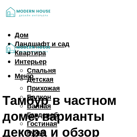
Дом
Ландшафт и сад
Квартира
Интерьер
Спальня
Меню
Детская
Прихожая
Тамбур в частном
Балкон
Ванная
доме: варианты
Гардероб
Гостиная
декора и обзор
Кухня